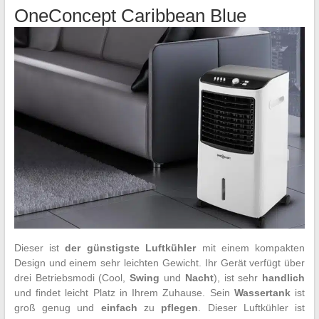
OneConcept Caribbean Blue
Dieser ist
der günstigste Luftkühler
mit einem kompakten
Design und einem sehr leichten Gewicht. Ihr Gerät verfügt über
drei Betriebsmodi (Cool,
Swing
und
Nacht
), ist sehr
handlich
und findet leicht Platz in Ihrem Zuhause. Sein
Wassertank
ist
groß genug und
einfach
zu
pflegen
. Dieser Luftkühler ist