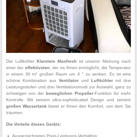
Der Luftkühler
Klarstein Maxfresh
ist unserer Meinung nach
einer der
effektivsten
, der es Ihnen ermöglicht, die Temperatur
in einem 30 m² großen Raum um 4 ° zu senken. Es ist eine
schöne Kombination aus
Ventilator
und
Luftkühler
mit drei
Leistungsstufen und drei Ventilationsmodi zur Auswahl, ganz zu
schweigen von der
beweglichen
Propeller
-Funktion für mehr
Kontrolle. Mit seinem ultra-sophisticated Design und seinem
großen
Wassertank
bietet er Ihnen den Komfort, von dem Sie
träumen.
Die Vorteile dieses Geräts:
Ausgezeichnetes Preis-Leistungs-Verhältnis;