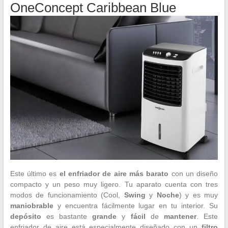
OneConcept Caribbean Blue
Este último es
el enfriador de aire más barato
con un diseño
compacto y un peso muy ligero. Tu aparato cuenta con tres
modos de funcionamiento (Cool,
Swing
y
Noche
) y es muy
maniobrable
y encuentra fácilmente lugar en tu interior. Su
depósito
es bastante
grande
y
fácil
de
mantener
. Este
enfriador de aire está especialmente diseñado con un
filtro