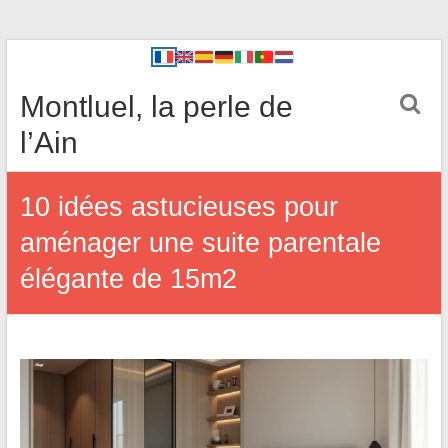
Montluel, la perle de
l’Ain
10 idées astucieuses pour
aménager une suite parentale
élégante de 15m2