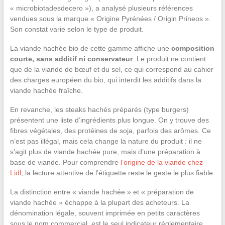
« microbiotadesdecero »), a analysé plusieurs références
vendues sous la marque « Origine Pyrénées / Origin Prineos ».
Son constat varie selon le type de produit.
La viande hachée bio de cette gamme affiche une
composition
courte, sans additif ni conservateur
. Le produit ne contient
que de la viande de bœuf et du sel, ce qui correspond au cahier
des charges européen du bio, qui interdit les additifs dans la
viande hachée fraîche.
En revanche, les steaks hachés préparés (type burgers)
présentent une liste d’ingrédients plus longue. On y trouve des
fibres végétales, des protéines de soja, parfois des arômes. Ce
n’est pas illégal, mais cela change la nature du produit : il ne
s’agit plus de viande hachée pure, mais d’une préparation à
base de viande. Pour comprendre
l’origine de la viande chez
Lidl
, la lecture attentive de l’étiquette reste le geste le plus fiable.
La distinction entre « viande hachée » et « préparation de
viande hachée » échappe à la plupart des acheteurs. La
dénomination légale, souvent imprimée en petits caractères
sous le nom commercial, est le seul indicateur réglementaire