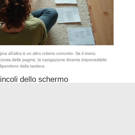
a all’altra è un altro criterio concreto. Se il menu
conda delle pagine, la navigazione diventa imprevedibile
 dipendono dalla tastiera.
incoli dello schermo
si traduce in scelte di menu specifiche.
Un menu hamburger
orie
e riduce la scoperta del contenuto. Si testa
 secondo livello da uno schermo di piccole dimensioni,
sufficientemente ampie per una navigazione con il pollice.
 che si produce una volta per i motori di ricerca. È uno
nuto, i percorsi degli utenti e i dati d’uso. Il momento
gere una nuova sezione, non dopo aver constatato che