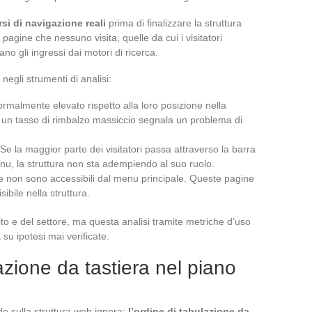
rsi di navigazione reali
prima di finalizzare la struttura
e pagine che nessuno visita, quelle da cui i visitatori
o gli ingressi dai motori di ricerca.
egli strumenti di analisi:
rmalmente elevato rispetto alla loro posizione nella
on un tasso di rimbalzo massiccio segnala un problema di
 Se la maggior parte dei visitatori passa attraverso la barra
menu, la struttura non sta adempiendo al suo ruolo.
he non sono accessibili dal menu principale. Queste pagine
ibile nella struttura.
ito e del settore, ma questa analisi tramite metriche d’uso
 su ipotesi mai verificate.
azione da tastiera nel piano
de sulla struttura web ignora:
l’ordine di tabulazione da