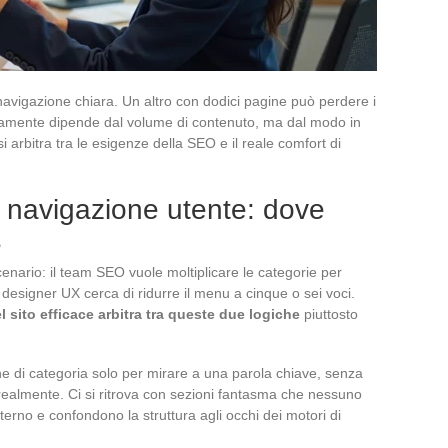
navigazione chiara. Un altro con dodici pagine può perdere i
 raramente dipende dal volume di contenuto, ma dal modo in
si arbitra tra le esigenze della SEO e il reale comfort di
 navigazione utente: dove
e
enario: il team SEO vuole moltiplicare le categorie per
l designer UX cerca di ridurre il menu a cinque o sei voci.
 sito efficace arbitra tra queste due logiche
piuttosto
ine di categoria solo per mirare a una parola chiave, senza
e realmente. Ci si ritrova con sezioni fantasma che nessuno
terno e confondono la struttura agli occhi dei motori di