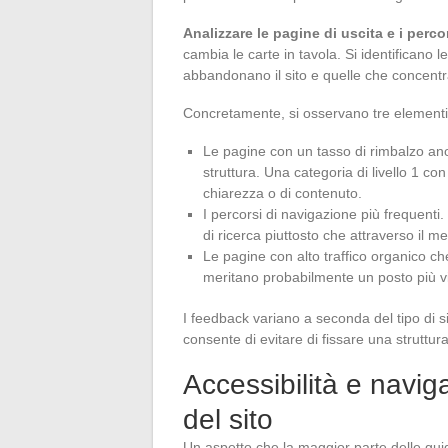
Analizzare le pagine di uscita e i perco
cambia le carte in tavola. Si identificano l
abbandonano il sito e quelle che concentran
Concretamente, si osservano tre elementi n
Le pagine con un tasso di rimbalzo ano
struttura. Una categoria di livello 1 c
chiarezza o di contenuto.
I percorsi di navigazione più frequenti.
di ricerca piuttosto che attraverso il 
Le pagine con alto traffico organico c
meritano probabilmente un posto più vis
I feedback variano a seconda del tipo di s
consente di evitare di fissare una struttura
Accessibilità e navig
del sito
Un aspetto che la maggior parte delle gui