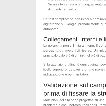
Su un sito vetrina o un blog, avventurar
di quanti ne risolva.
Un test semplice: se non riesci a nomina
digiterebbe su Google, probabilmente que
autonoma.
Collegamenti interni e l
La gerarchia non si limita al menu.
Il col
percepita dai motori di ricerca.
Un link c
principale vale più di un link nel piè di pag
Si fa attenzione affinché ogni pagina ricev
livello superiore. Le pagine orfane (senza l
indicizzazione e per i visitatori.
Validazione sul campo
prima di fissare la str
Molti piani del sito sono progettati su una l
problema è che i percorsi reali degli uten