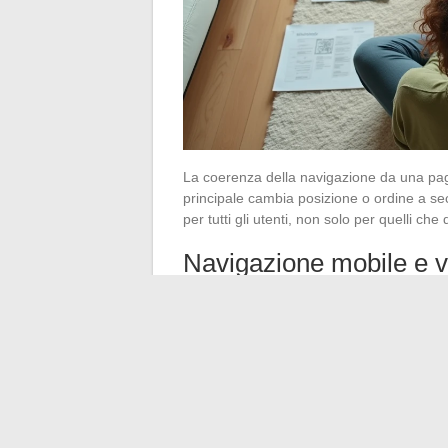
La coerenza della navigazione da una pagin
principale cambia posizione o ordine a se
per tutti gli utenti, non solo per quelli che
Navigazione mobile e v
Su mobile, la struttura del piano del sito 
mal organizzato nasconde intere categ
sistematicamente l’accesso alle pagine di
verificando che le aree tattili rimangano 
Il piano del sito non è un documento fisso
strumento di lavoro che evolve con il conte
migliore per rivederlo è prima di aggiun