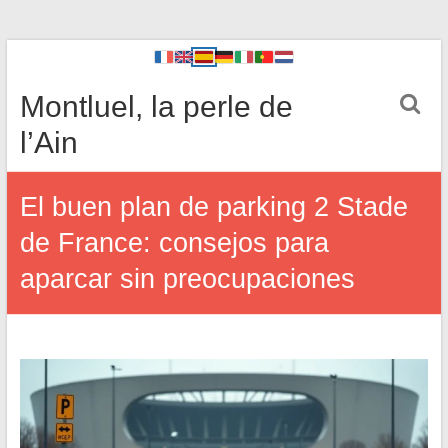
Montluel, la perle de
l’Ain
El buen plan de parking 2 Stade
de France: consejos para
aparcar sin preocupaciones