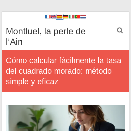
Montluel, la perle de
l’Ain
Cómo calcular fácilmente la tasa
del cuadrado morado: método
simple y eficaz