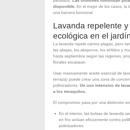
parásitos.
Las chinches continúan pic
disponible.
En el mejor de los casos, la 
una barrera funcional.
Lavanda repelente y 
ecológica en el jardí
La lavanda repele ciertos plagas, pero ta
las abejas, los abejorros, los sírfidos y 
hasta septiembre según las regiones, pro
florales escasean.
Usar masivamente aceite esencial de lavan
terraza) puede crear una zona de concentr
polinizadores.
Un uso intensivo de lavan
a los mosquitos.
El compromiso pasa por una distinción entr
En el interior, las bolsas de lavanda se
en frío actúan eficazmente contra poli
polinizadores.