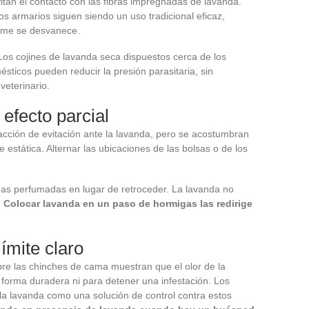
) evitan el contacto con las fibras impregnadas de lavanda.
os armarios siguen siendo un uso tradicional eficaz,
ume se desvanece.
 Los cojines de lavanda seca dispuestos cerca de los
ticos pueden reducir la presión parasitaria, sin
veterinario.
efecto parcial
ción de evitación ante la lavanda, pero se acostumbran
 estática. Alternar las ubicaciones de las bolsas o de los
onas perfumadas en lugar de retroceder. La lavanda no
.
Colocar lavanda en un paso de hormigas las redirige
ímite claro
re las chinches de cama muestran que el olor de la
e forma duradera ni para detener una infestación. Los
a lavanda como una solución de control contra estos