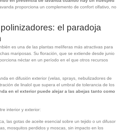
ando en presencia de lavanda cuando hay un huésped
lavanda proporciona un complemento de confort olfativo, no
polinizadores: el paradoja
n
mbién es una de las plantas melíferas más atractivas para
muchas mariposas. Su floración, que se extiende desde junio
porciona néctar en un período en el que otros recursos
da en difusión exterior (velas, sprays, nebulizadores de
ación de linalol que supera el umbral de tolerancia de los
da en el exterior puede alejar a las abejas tanto como
e interior y exterior:
ca, las gotas de aceite esencial sobre un tejido o un difusor
llas, mosquitos perdidos y moscas, sin impacto en los