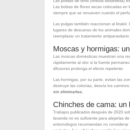
Las polillas de textil (tineola bisselliella
Las bolsas de flores secas colocadas en l
siempre que se renueven cuando el perf
Las pulgas también reaccionan al linalol.
lugares de descanso de los animales domés
reemplazar un tratamiento antiparasitario 
Moscas y hormigas: un 
Las moscas domésticas muestran una reac
rápidamente al olor si la fuente permanece
difusores prolonga el efecto repelente.
Las hormigas, por su parte, evitan las z
destruye las colonias, desvía los caminos
sin eliminarlas.
Chinches de cama: un l
Trabajos publicados después de 2020 sob
lavanda no es suficiente para alejarlas d
entomólogos recomiendan no considerar l