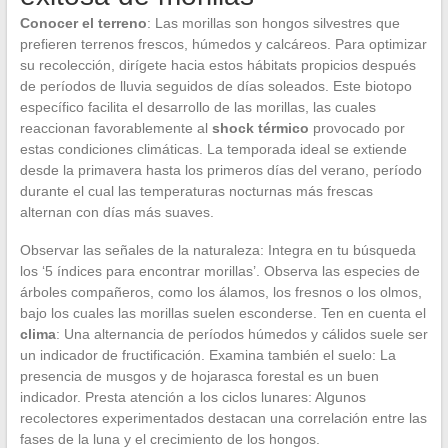
Conocer el terreno
: Las morillas son hongos silvestres que
prefieren terrenos frescos, húmedos y calcáreos. Para optimizar
su recolección, dirígete hacia estos hábitats propicios después
de períodos de lluvia seguidos de días soleados. Este biotopo
específico facilita el desarrollo de las morillas, las cuales
reaccionan favorablemente al
shock térmico
provocado por
estas condiciones climáticas. La temporada ideal se extiende
desde la primavera hasta los primeros días del verano, período
durante el cual las temperaturas nocturnas más frescas
alternan con días más suaves.
Observar las señales de la naturaleza: Integra en tu búsqueda
los ‘5 índices para encontrar morillas’. Observa las especies de
árboles compañeros, como los álamos, los fresnos o los olmos,
bajo los cuales las morillas suelen esconderse. Ten en cuenta el
clima
: Una alternancia de períodos húmedos y cálidos suele ser
un indicador de fructificación. Examina también el suelo: La
presencia de musgos y de hojarasca forestal es un buen
indicador. Presta atención a los ciclos lunares: Algunos
recolectores experimentados destacan una correlación entre las
fases de la luna y el crecimiento de los hongos.