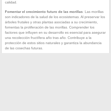
calidad.
Fomentar el crecimiento futuro de las morillas
: Las morillas
son indicadores de la salud de los ecosistemas. Al preservar los
árboles frutales y otras plantas asociadas a su crecimiento,
fomentas la proliferación de las morillas. Comprender los
factores que influyen en su desarrollo es esencial para asegurar
una recolección fructífera año tras año. Contribuye a la
protección de estos sitios naturales y garantiza la abundancia
de las cosechas futuras.
←
Las particularidades comportamentales de los gatos
atigrados: un análisis científico
Consejos para gestionar sin estrés los imprevistos de sus
entregas de comida
→