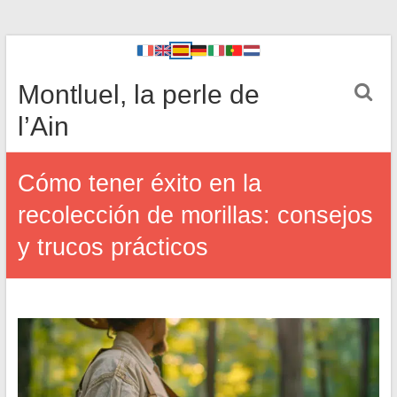
Montluel, la perle de
l’Ain
Cómo tener éxito en la
recolección de morillas: consejos
y trucos prácticos