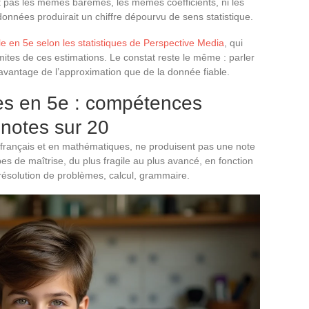
nt pas les mêmes barèmes, les mêmes coefficients, ni les
nnées produirait un chiffre dépourvu de sens statistique.
 en 5e selon les statistiques de Perspective Media
, qui
imites de ces estimations. Le constat reste le même : parler
vantage de l’approximation que de la donnée fiable.
les en 5e : compétences
notes sur 20
 français et en mathématiques, ne produisent pas une note
pes de maîtrise, du plus fragile au plus avancé, en fonction
 résolution de problèmes, calcul, grammaire.