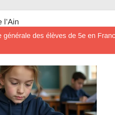
 l’Ain
e générale des élèves de 5e en Franc