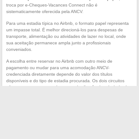
troca por e-Cheques-Vacances Connect não é
sistematicamente oferecida pela ANCV.
Para uma estadia típica no Airbnb, o formato papel representa
um impasse total. É melhor direcioná-los para despesas de
transporte, alimentação ou atividades de lazer no local, onde
sua aceitação permanece ampla junto a profissionais
conveniados.
A escolha entre reservar no Airbnb com outro meio de
pagamento ou mudar para uma acomodação ANCV-
credenciada diretamente depende do valor dos títulos
disponíveis e do tipo de estadia procurada. Os dois circuitos
não se encontram, e
nenhuma evolução técnica do lado do
Airbnb parece prevista
para mudar essa situação.