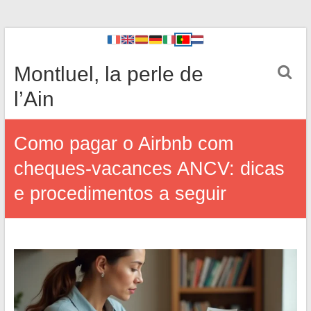
Montluel, la perle de
l’Ain
Como pagar o Airbnb com
cheques-vacances ANCV: dicas
e procedimentos a seguir