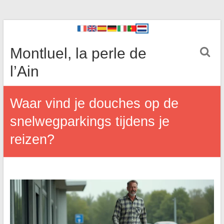
Montluel, la perle de
l’Ain
Waar vind je douches op de
snelwegparkings tijdens je
reizen?