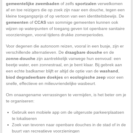
gemeentelijke zwembaden
of zelfs
sportzalen
verwelkomen
af en toe reizigers die op zoek zijn naar een douche, tegen een
kleine toegangsprijs of op vertoon van een identiteitsbewijs. De
gemeenten
of
CCAS
van sommige gemeenten kunnen ook
wijzen op waterpunten of toegang geven tot openbare sanitaire
voorzieningen, vooral tijdens drukke zomerperiodes.
Voor degenen die autonoom reizen, vooral in een busje, zijn er
verschillende alternatieven. De
draagbare douche
en de
zonne-douche
zijn aantrekkelijk vanwege hun eenvoud: een
beetje water, een zonnestraal, en je bent klaar. Bij gebrek aan
een echte badkamer blijft er altijd de optie van de
washand
,
biod degradeerbare doekjes
en
ecologische zeep
voor een
snelle, effectieve en milieuvriendelijke wasbeurt.
Om onaangename verrassingen te vermijden, is het beter om je
te organiseren:
Gebruik een mobiele app om de uitgeruste parkeerplaatsen
te lokaliseren
Zoek van tevoren naar openbare douches in de stad of in de
buurt van recreatieve voorzieningen