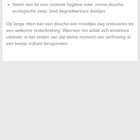
Neem een kit voor mobiele hygiëne mee: zonne-douche,
ecologische zeep, biod degradeerbare doekjes
Op lange ritten kan een douche een moeilijke dag omtoveren tot
een welkome onderbreking. Wanneer het asfalt zich eindeloos
uitstrekt, is het vinden van dat kleine moment van verfrissing al
een beetje vrijheid terugvinden.
←
Ontdek de beste keuze voor taxi’s: vergelijking en
praktische tips
Hoe kies je de juiste online bank om je vermogen effectief te
beheren
→