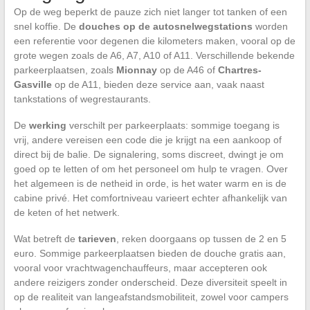
Op de weg beperkt de pauze zich niet langer tot tanken of een
snel koffie. De
douches op de autosnelwegstations
worden
een referentie voor degenen die kilometers maken, vooral op de
grote wegen zoals de A6, A7, A10 of A11. Verschillende bekende
parkeerplaatsen, zoals
Mionnay
op de A46 of
Chartres-
Gasville
op de A11, bieden deze service aan, vaak naast
tankstations of wegrestaurants.
De
werking
verschilt per parkeerplaats: sommige toegang is
vrij, andere vereisen een code die je krijgt na een aankoop of
direct bij de balie. De signalering, soms discreet, dwingt je om
goed op te letten of om het personeel om hulp te vragen. Over
het algemeen is de netheid in orde, is het water warm en is de
cabine privé. Het comfortniveau varieert echter afhankelijk van
de keten of het netwerk.
Wat betreft de
tarieven
, reken doorgaans op tussen de 2 en 5
euro. Sommige parkeerplaatsen bieden de douche gratis aan,
vooral voor vrachtwagenchauffeurs, maar accepteren ook
andere reizigers zonder onderscheid. Deze diversiteit speelt in
op de realiteit van langeafstandsmobiliteit, zowel voor campers