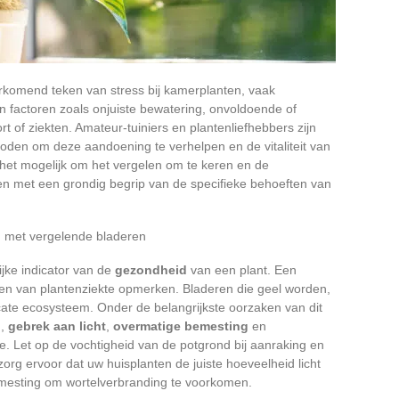
rkomend teken van stress bij kamerplanten, vaak
 factoren zoals onjuiste bewatering, onvoldoende of
rt of ziekten. Amateur-tuiniers en plantenliefhebbers zijn
oden om deze aandoening te verhelpen en de vitaliteit van
s het mogelijk om het vergelen om te keren en de
 met een grondig begrip van de specifieke behoeften van
 met vergelende bladeren
ijke indicator van de
gezondheid
van een plant. Een
en van plantenziekte opmerken. Bladeren die geel worden,
cate ecosysteem. Onder de belangrijkste oorzaken van dit
g
,
gebrek aan licht
,
overmatige bemesting
en
 Let op de vochtigheid van de potgrond bij aanraking en
zorg ervoor dat uw huisplanten de juiste hoeveelheid licht
bemesting om wortelverbranding te voorkomen.