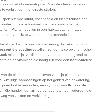
rwaarloosd of overmatig zijn. Zoek de ideale plek waar
ze te verbranden met directe stralen.
n
, spelen temperatuur, vochtigheid en luchtcirculatie een
t, zonder brutale schommelingen, in combinatie met
sterken. Planten gedijen in een habitat dat hun natuur
onder verstikt te worden door stilstaande lucht.
acht zijn. Een berekende toediening, die rekening houdt
essentiële voedingsstoffen
zonder risico op chemische
vaak milder zijn, verdienen de voorkeur om de grond te
neralen en vitamines die nodig zijn voor een
harmonieuze
s van de elementen die het leven van zijn planten vormen.
nauwkeurige aanpassingen op het gebied van bewatering,
een groen loof te behouden, een symbool van
florissante
ntiële handelingen zijn de bondgenoten van iedereen die
r weg van ziekten en verkleuringen.