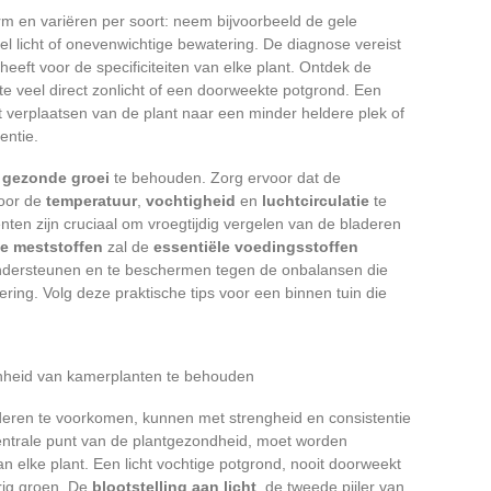
rm en variëren per soort: neem bijvoorbeeld de gele
el licht of onevenwichtige bewatering. De diagnose vereist
eft voor de specificiteiten van elke plant. Ontdek de
te veel direct zonlicht of een doorweekte potgrond. Een
t verplaatsen van de plant naar een minder heldere plek of
entie.
n
gezonde groei
te behouden. Zorg ervoor dat de
door de
temperatuur
,
vochtigheid
en
luchtcirculatie
te
ten zijn cruciaal om vroegtijdig vergelen van de bladeren
te meststoffen
zal de
essentiële voedingsstoffen
 ondersteunen en te beschermen tegen de onbalansen die
ring. Volg deze praktische tips voor een binnen tuin die
enheid van kamerplanten te behouden
eren te voorkomen, kunnen met strengheid en consistentie
centrale punt van de plantgezondheid, moet worden
 elke plant. Een licht vochtige potgrond, nooit doorweekt
rig groen. De
blootstelling aan licht
, de tweede pijler van