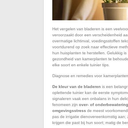
Het vergelen van bladeren is een veelvoo
veroorzaakt door een verscheidenheid aan
overmatige lichtinval, voedingsstoffen teko
voortdurend op zoek naar effectieve meth
hun huisplanten te herstellen. Gelukkig i
gezondheid van kamerplanten te behouden
elke soort en enkele tuinier tips.
Diagnose en remedies voor kamerplanten
De kleur van de bladeren
is een belangr
oplettende tuinier kan de eerste symptom
signaleren vaak een onbalans in hun deli
fenomeen zijn
over- of onderbewaterin
omgevingsstress
de meest voorkomende.
pas de irrigatie dienovereenkomstig aan; 
krijgen die past bij hun soort; matig de 