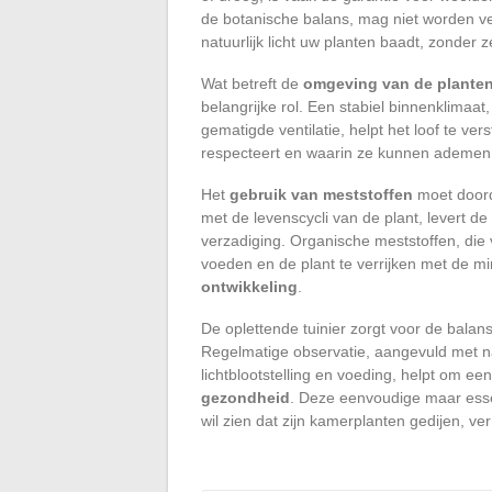
de botanische balans, mag niet worden ve
natuurlijk licht uw planten baadt, zonder 
Wat betreft de
omgeving van de plante
belangrijke rol. Een stabiel binnenklimaa
gematigde ventilatie, helpt het loof te ver
respecteert en waarin ze kunnen ademen z
Het
gebruik van meststoffen
moet doord
met de levenscycli van de plant, levert de
verzadiging. Organische meststoffen, die 
voeden en de plant te verrijken met de mi
ontwikkeling
.
De oplettende tuinier zorgt voor de balan
Regelmatige observatie, aangevuld met 
lichtblootstelling en voeding, helpt om 
gezondheid
. Deze eenvoudige maar esse
wil zien dat zijn kamerplanten gedijen, ve