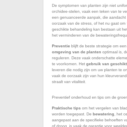
De symptomen van planten zijn niet unifo
orchidee-stelen, vaak een teken van te ve
een genuanceerde aanpak, die aandacht he
oorzaak van de stress, of het nu gaat om 
geschikte behandeling kan bestaan uit he
het verminderen van de bewateringsfrequ
Preventie
blijft de beste strategie om ee
omgeving van de planten
optimaal is, 
reguleren. Deze vaak onderschatte elemen
te voorkomen. Het
gebruik van geschik
leveren die nodig zijn om uw planten te
vaak de oorzaak zijn van hun kleurverande
straalt van vitaliteit.
Preventief onderhoud en tips om de gro
Praktische tips
om het vergelen van blad
worden toegepast. De
bewatering
, het 
aangepast aan de specifieke behoeften van
of droog, is vaak de garantie voor weelde