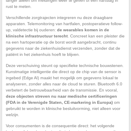
langer alleen om meldingen weer te geven of een hartslag in
rust te meten.
Verschillende zorgtrajecten integreren nu deze draagbare
apparaten. Telemonitoring van hartfalen, postoperatieve follow-
up, valdetectie bij ouderen:
de wearables komen in de
klinische infrastructuur terecht
. Concreet kan een pleister die
na een hartoperatie op de borst wordt aangebracht, continu
gegevens naar de ziekenhuisdienst verzenden, zonder dat de
patiënt in het ziekenhuis hoeft te blijven.
Deze verschuiving steunt op specifieke technische bouwstenen.
Kunstmatige intelligentie die direct op de chip van de sensor is
ingebed (Edge AI) maakt het mogelijk om gegevens lokaal te
analyseren, zonder alles naar de cloud te sturen. Bluetooth 6.0
verbetert de betrouwbaarheid van de transmissie. En vooral,
deze objecten streven nu naar medische certificeringen
(FDA in de Verenigde Staten, CE-markering in Europa)
om
gebruikt te worden in klinische besluitvorming, niet alleen voor
welzijn.
Voor consumenten is de consequentie direct: het volgende