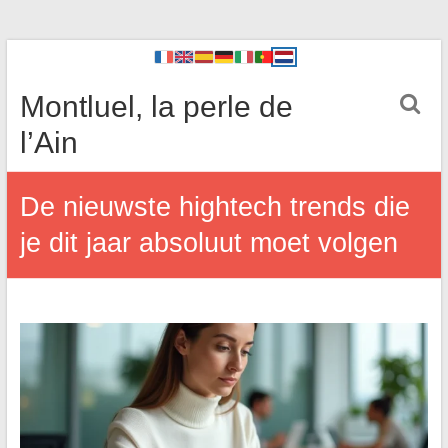
Montluel, la perle de
l’Ain
De nieuwste hightech trends die
je dit jaar absoluut moet volgen