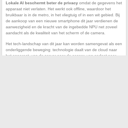
Lokale AI beschermt beter de privacy
omdat de gegevens het
apparaat niet verlaten. Het werkt ook offline, waardoor het
bruikbaar is in de metro, in het vliegtuig of in een wit gebied. Bij
de aankoop van een nieuwe smartphone dit jaar verdienen de
aanwezigheid en de kracht van de ingebedde NPU net zoveel
aandacht als de kwaliteit van het scherm of de camera.
Het tech-landschap van dit jaar kan worden samengevat als een
onderliggende beweging: technologie daalt van de cloud naar
het apparaat, van de server naar de sensor, van gadget naar
gevalideerd hulpmiddel. De meest relevante aankopen zullen
die zijn die anticiperen op deze nabijheid tussen innovatie en
dagelijks gebruik, zonder toe te geven aan de race naar de
hoogste prijs.