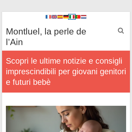
Montluel, la perle de
l’Ain
Scopri le ultime notizie e consigli
imprescindibili per giovani genitori
e futuri bebè