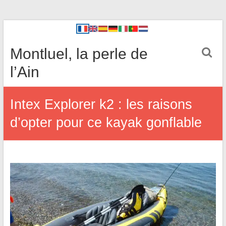
Montluel, la perle de
l’Ain
Intex Explorer k2 : les raisons
d’opter pour ce kayak gonflable