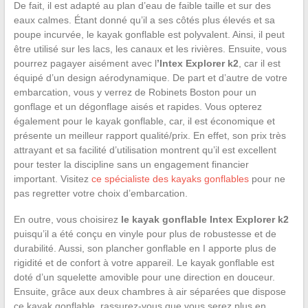
De fait, il est adapté au plan d’eau de faible taille et sur des
eaux calmes. Étant donné qu’il a ses côtés plus élevés et sa
poupe incurvée, le kayak gonflable est polyvalent. Ainsi, il peut
être utilisé sur les lacs, les canaux et les rivières. Ensuite, vous
pourrez pagayer aisément avec l
’Intex Explorer k2
, car il est
équipé d’un design aérodynamique. De part et d’autre de votre
embarcation, vous y verrez de Robinets Boston pour un
gonflage et un dégonflage aisés et rapides. Vous opterez
également pour le kayak gonflable, car, il est économique et
présente un meilleur rapport qualité/prix. En effet, son prix très
attrayant et sa facilité d’utilisation montrent qu’il est excellent
pour tester la discipline sans un engagement financier
important. Visitez
ce spécialiste des kayaks gonflables
pour ne
pas regretter votre choix d’embarcation.
En outre, vous choisirez
le kayak gonflable Intex Explorer k2
puisqu’il a été conçu en vinyle pour plus de robustesse et de
durabilité. Aussi, son plancher gonflable en I apporte plus de
rigidité et de confort à votre appareil. Le kayak gonflable est
doté d’un squelette amovible pour une direction en douceur.
Ensuite, grâce aux deux chambres à air séparées que dispose
ce kayak gonflable, rassurez-vous que vous serez plus en