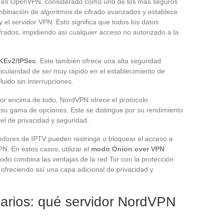
PN es OpenVPN, considerado como uno de los más seguros
ombinación de algoritmos de cifrado avanzados y establece
 el servidor VPN. Esto significa que todos los datos
ifrados, impidiendo así cualquier acceso no autorizado a la
IKEv2/IPSec
. Este también ofrece una alta seguridad
rticularidad de ser muy rápido en el establecimiento de
uido sin interrupciones.
 por encima de todo, NordVPN ofrece el protocolo
su gama de opciones. Este se distingue por su rendimiento
el de privacidad y seguridad.
dores de IPTV pueden restringir o bloquear el acceso a
N. En estos casos, utilizar el
modo Onion over VPN
odo combina las ventajas de la red Tor con la protección
 ofreciendo así una capa adicional de privacidad y
uarios: qué servidor NordVPN