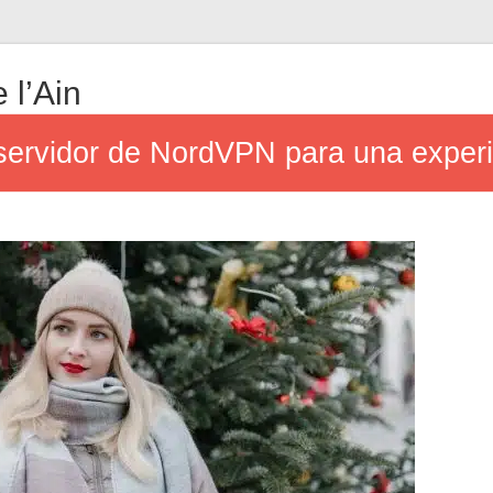
 l’Ain
 servidor de NordVPN para una exper