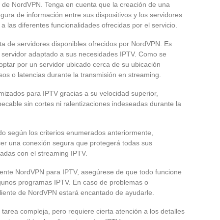
ta de NordVPN. Tenga en cuenta que la creación de una
gura de información entre sus dispositivos y los servidores
 las diferentes funcionalidades ofrecidas por el servicio.
sta de servidores disponibles ofrecidos por NordVPN. Es
or servidor adaptado a sus necesidades IPTV. Como se
optar por un servidor ubicado cerca de su ubicación
sos o latencias durante la transmisión en streaming.
mizados para IPTV gracias a su velocidad superior,
ecable sin cortes ni ralentizaciones indeseadas durante la
o según los criterios enumerados anteriormente,
cer una conexión segura que protegerá todas sus
onadas con el streaming IPTV.
ente NordVPN para IPTV, asegúrese de que todo funcione
lgunos programas IPTV. En caso de problemas o
 cliente de NordVPN estará encantado de ayudarle.
area compleja, pero requiere cierta atención a los detalles